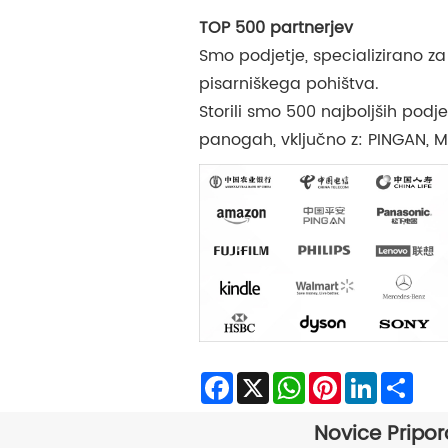
TOP 500 partnerjev
Smo podjetje, specializirano za
pisarniškega pohištva.
Storili smo 500 najboljših podjet
panogah, vključno z: PINGAN, M
Facebook
X
WhatsApp
Pinterest
LinkedIn
Sha
Novice Pripor