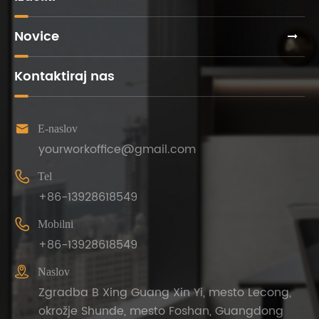
Novice
Kontaktiraj nas

E-naslov
yourworkoffice@gmail.com

Tel
+86-13928618549

Mobilni
+86-13928618549

Naslov
Zgradba B Xing Guang Xin Yi, mesto Lecong,
okrožje Shunde, mesto Foshan, Guangdong