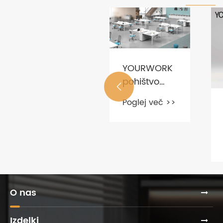
YOURWORK
pohištvo

vam pove
Poglej več >>
Ali je
trende
pisarniška
pisarniškega
delovna
pohištva?
Poglej več >>
postaja
enaka
pisarniški
mizi?
O nas
Izdelki