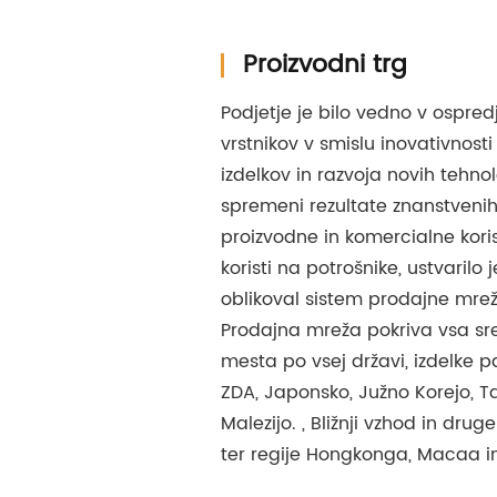
Proizvodni trg
Podjetje je bilo vedno v ospre
vrstnikov v smislu inovativnosti
izdelkov in razvoja novih tehnol
spremeni rezultate znanstvenih
proizvodne in komercialne koris
koristi na potrošnike, ustvarilo j
oblikoval sistem prodajne mrež
Prodajna mreža pokriva vsa sr
mesta po vsej državi, izdelke p
ZDA, Japonsko, Južno Korejo, Taj
Malezijo. , Bližnji vzhod in dr
ter regije Hongkonga, Macaa i