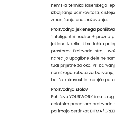
nemška tehnika laserskega lep
izboljšanje učinkovitosti, čistejš
zmanjšanje onesnaževanja.
Proizvodnja jeklenega pohištva
"Inteligentni nadzor + prožna p
jeklene izdelke, ki se lahko pril
prostorov. Proizvodni stroji, uvože
naredijo upogibne dele ne sam
tudi prijetne za oko. Pri barva
nemškega robota za barvanje, 
boljšo kakovost in manjšo pora
Proizvodnja stolov
Pohištvo YOURWORK ima strog
celotnim procesom proizvodnje s
pa imajo certifikat BIFMA/GRE