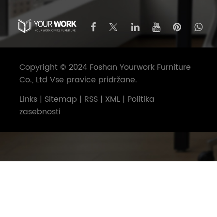
Copyright © 2024 Foshan Yourwork Furniture
Co., Ltd Vse pravice pridržane.
Links
|
Sitemap
|
RSS
|
XML
|
Politika
zasebnosti