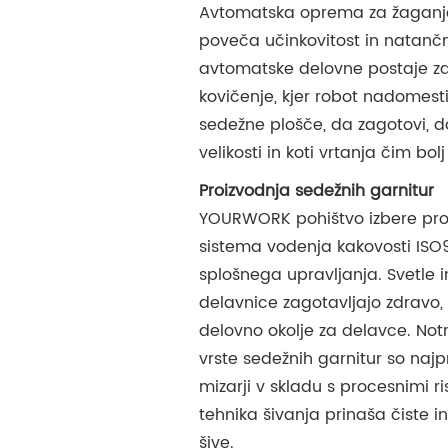
Avtomatska oprema za žaganj
poveča učinkovitost in natančn
avtomatske delovne postaje za
kovičenje, kjer robot nadomesti
sedežne plošče, da zagotovi, da
velikosti in koti vrtanja čim bol
Proizvodnja sedežnih garnitur
YOURWORK pohištvo izbere pro
sistema vodenja kakovosti ISO9
splošnega upravljanja. Svetle i
delavnice zagotavljajo zdravo,
delovno okolje za delavce. Notr
vrste sedežnih garnitur so najpr
mizarji v skladu s procesnimi 
tehnika šivanja prinaša čiste 
šive.