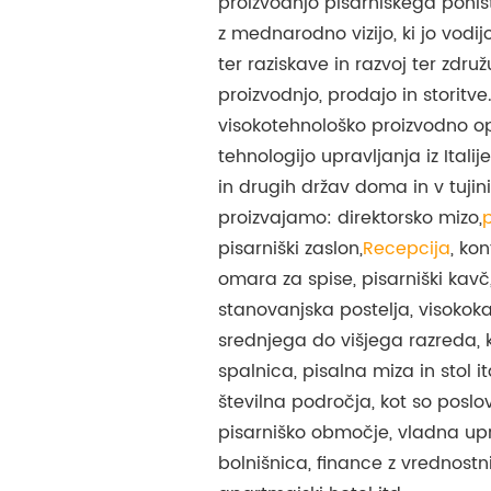
proizvodnjo pisarniškega poh
z mednarodno vizijo, ki jo vodi
ter raziskave in razvoj ter zdru
proizvodnjo, prodajo in storitv
visokotehnološko proizvodno 
tehnologijo upravljanja iz Itali
in drugih držav doma in v tujin
proizvajamo: direktorsko mizo,
pisarniški zaslon,
Recepcija
, ko
omara za spise, pisarniški kavč, 
stanovanjska postelja, visokoka
srednjega do višjega razreda, 
spalnica, pisalna miza in stol it
številna področja, kot so posl
pisarniško območje, vladna upr
bolnišnica, finance z vrednostni