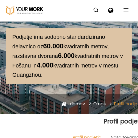


Podjetje ima sodobno standardizirano
60.000
delavnico oz
kvadratnih metrov,
6.000
razstavna dvorana
kvadratnih metrov v
4.000
Fošanu in
kvadratnih metrov v mestu
Guangzhou.
domov
O nas
Profil podje
Profil podje
Profil podjetja
Naša tovarn