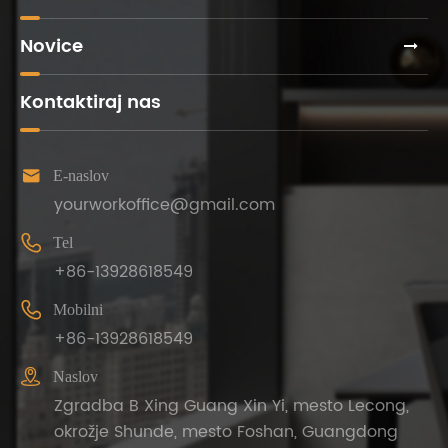
Novice
Kontaktiraj nas

E-naslov
yourworkoffice@gmail.com

Tel
+86-13928618549

Mobilni
+86-13928618549

Naslov
Zgradba B Xing Guang Xin Yi, mesto Lecong,
okrožje Shunde, mesto Foshan, Guangdong