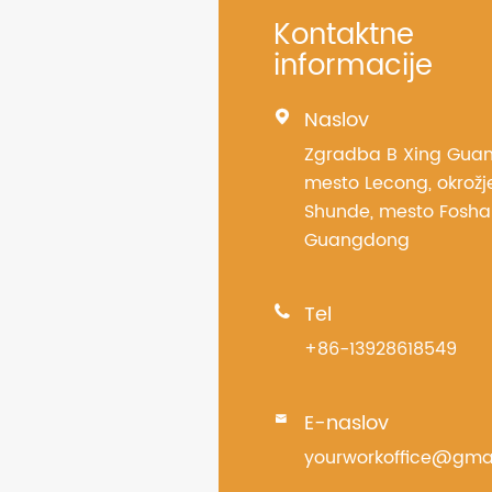
Kontaktne
informacije
Naslov

Zgradba B Xing Guang
mesto Lecong, okrožj
Shunde, mesto Fosha
Guangdong
Tel

+86-13928618549
E-naslov

yourworkoffice@gma