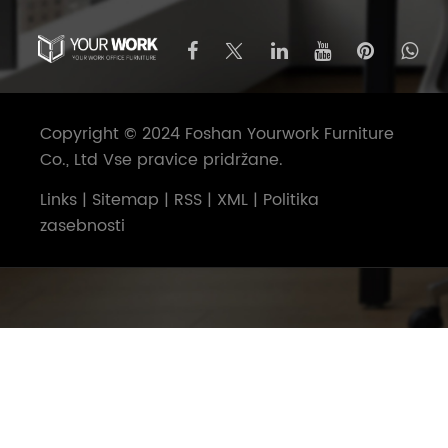
Copyright © 2024 Foshan Yourwork Furniture
Co., Ltd Vse pravice pridržane.
Links
|
Sitemap
|
RSS
|
XML
|
Politika
zasebnosti