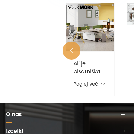
YOURWORK

Furniture's
Ali je
Exhibition na
pisarniška
Poglej več >>
Kitajskem
delovna
mednarodnem
Poglej več >>
postaja
pohištvenem
enaka
sejmu 2021
pisarniški
mizi?
O nas
Izdelki