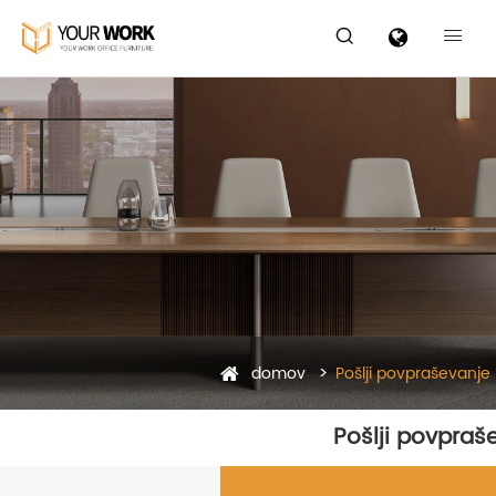


domov
Pošlji povpraševanje
Pošlji povpraš